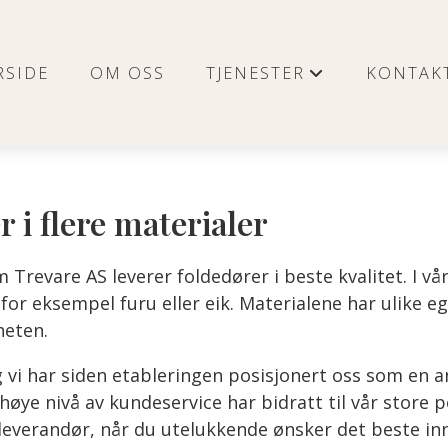
RSIDE
OM OSS
TJENESTER
KONTAK
+
r i flere materialer
m Trevare AS leverer foldedører i beste kvalitet. I v
 for eksempel furu eller eik. Materialene har ulike e
heten.
g vi har siden etableringen posisjonert oss som en a
øye nivå av kundeservice har bidratt til vår store p
leverandør, når du utelukkende ønsker det beste in